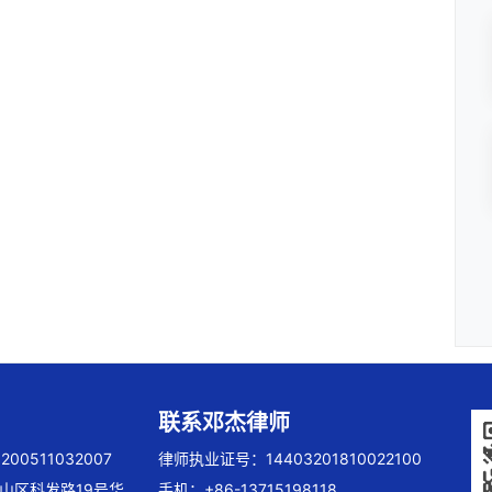
联系邓杰律师
00511032007
律师执业证号：14403201810022100
山区科发路19号华
手机：+86-13715198118