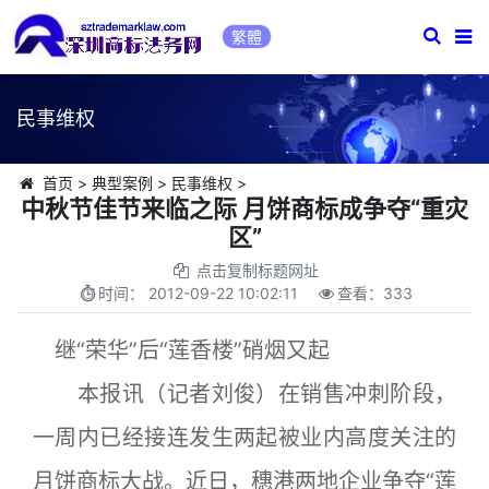
繁體
民事维权
首页
>
典型案例
>
民事维权
>
中秋节佳节来临之际 月饼商标成争夺“重灾
区”
点击复制标题网址
时间：
2012-09-22 10:02:11
查看：
333
继“荣华”后“莲香楼”硝烟又起
本报讯（记者刘俊）在销售冲刺阶段，
一周内已经接连发生两起被业内高度关注的
月饼商标大战。近日，穗港两地企业争夺“莲