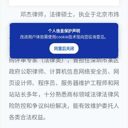
邓杰律师，法律硕士，执业于北京市炜
衡（深圳）律师事务所，律师执业证号为14
个人信息保护声明
403201810022100。邓杰律师现（或曾）
改进用户体验需使用cookie技术现向您征询意见。
兼任深圳市人民政府听证员、深圳市政府采
同意后关闭
购评审专家（法律类），曾担任深圳市某区
政府公职律师、计算机信息网络安全员、网
页设计师、程序员、服务器维护工程师和网
站站长多年，十分熟悉商标领域法律法律风
险防控和争议纠纷解决，能有效维护委托人
各类合法权益。