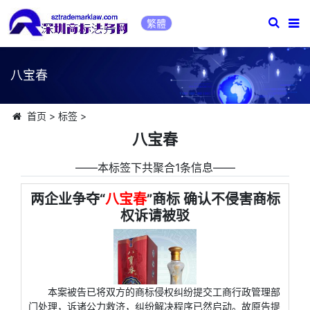
繁體
八宝春
首页
>
标签
>
八宝春
――本标签下共聚合1条信息――
两企业争夺“
八宝春
”商标 确认不侵害商标
权诉请被驳
本案被告已将双方的商标侵权纠纷提交工商行政管理部
门处理，诉诸公力救济，纠纷解决程序已然启动。故原告提