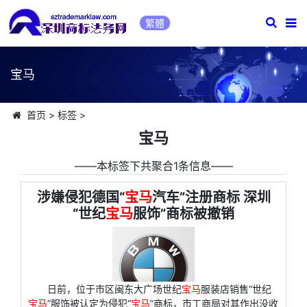
繁體
宝马
首页
>
标签
>
宝马
――本标签下共聚合1条信息――
涉嫌侵犯德国“
宝马
汽车”注册商标 深圳
“世纪
宝马
服饰”商标被撤销
日前，位于市区闽东大广场世纪
宝马
服装店销售“世纪
宝马
”服饰被认定为侵犯“
宝马
”商标，市工商局对其作出没收