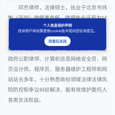
邓杰律师，法律硕士，执业于北京市炜
衡（深圳）律师事务所，律师执业证号为14
个人信息保护声明
403201810022100。邓杰律师现（或曾）
改进用户体验需使用cookie技术现向您征询意见。
兼任深圳市人民政府听证员、深圳市政府采
同意后关闭
购评审专家（法律类），曾担任深圳市某区
政府公职律师、计算机信息网络安全员、网
页设计师、程序员、服务器维护工程师和网
站站长多年，十分熟悉商标领域法律法律风
险防控和争议纠纷解决，能有效维护委托人
各类合法权益。