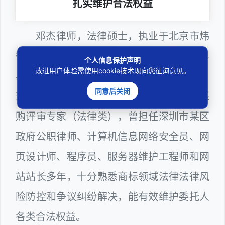
扎实维护合法权益
邓杰律师，法律硕士，执业于北京市炜
衡（深圳）律师事务所，律师执业证号为14
个人信息保护声明
改进用户体验需使用cookie技术现向您征询意见。
403201810022100。邓杰律师现（或曾）
同意后关闭
兼任深圳市人民政府听证员、深圳市政府采
购评审专家（法律类），曾担任深圳市某区
政府公职律师、计算机信息网络安全员、网
页设计师、程序员、服务器维护工程师和网
站站长多年，十分熟悉商标领域法律法律风
险防控和争议纠纷解决，能有效维护委托人
各类合法权益。