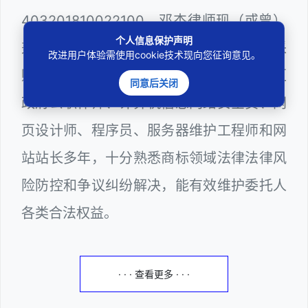
403201810022100。邓杰律师现（或曾）
个人信息保护声明
兼任深圳市人民政府听证员、深圳市政府采
改进用户体验需使用cookie技术现向您征询意见。
购评审专家（法律类），曾担任深圳市某区
同意后关闭
政府公职律师、计算机信息网络安全员、网
页设计师、程序员、服务器维护工程师和网
站站长多年，十分熟悉商标领域法律法律风
险防控和争议纠纷解决，能有效维护委托人
各类合法权益。
· · · 查看更多 · · ·