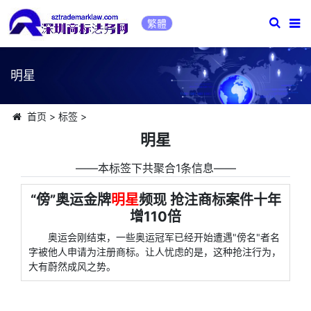
繁體
明星
首页
>
标签
>
明星
――本标签下共聚合1条信息――
“傍”奥运金牌
明星
频现 抢注商标案件十年
增110倍
奥运会刚结束，一些奥运冠军已经开始遭遇"傍名"者名
字被他人申请为注册商标。让人忧虑的是，这种抢注行为，
大有蔚然成风之势。