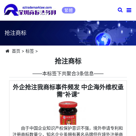
繁體
抢注商标
首页
>
标签
>
抢注商标
――本标签下共聚合3条信息――
外企抢注我商标事件频发 中企海外维权亟
需“补课”
由于中国企业知识产权保护意识不强，境外申请专利和
注册商标数量少，知名企业虽拥有著名品牌但在境外注册商