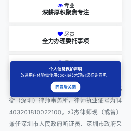
专业
深耕厚积聚焦专注
尽责
全力办理委托事项
务实
个人信息保护声明
扎实维护合法权益
改进用户体验需使用cookie技术现向您征询意见。
同意后关闭
邓杰律师，法律硕士，执业于北京市炜
衡（深圳）律师事务所，律师执业证号为14
403201810022100。邓杰律师现（或曾）
兼任深圳市人民政府听证员、深圳市政府采