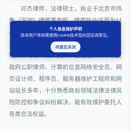
邓杰律师，法律硕士，执业于北京市炜
衡（深圳）律师事务所，律师执业证号为14
个人信息保护声明
403201810022100。邓杰律师现（或曾）
改进用户体验需使用cookie技术现向您征询意见。
兼任深圳市人民政府听证员、深圳市政府采
同意后关闭
购评审专家（法律类），曾担任深圳市某区
政府公职律师、计算机信息网络安全员、网
页设计师、程序员、服务器维护工程师和网
站站长多年，十分熟悉商标领域法律法律风
险防控和争议纠纷解决，能有效维护委托人
各类合法权益。