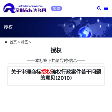
繁體
授权
首页
>
标签
>
授权
――本标签下共聚合1条信息――
关于审理商标
授权
确权行政案件若干问题
的意见(2010)