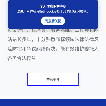
兼任深圳市人民政府听证员、深圳市政府采
个人信息保护声明
购评审专家（法律类），曾担任深圳市某区
改进用户体验需使用cookie技术现向您征询意见。
政府公职律师、计算机信息网络安全员、网
同意后关闭
页设计师、程序员、服务器维护工程师和网
站站长多年，十分熟悉商标领域法律法律风
险防控和争议纠纷解决，能有效维护委托人
各类合法权益。
· · · 查看更多 · · ·